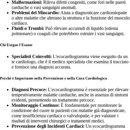
Malformazioni:
Rileva difetti congeniti, come fori nelle pareti
cardiache o vasi sanguigni anomali.
Problemi del Miocardio:
Aiuta a diagnosticare cardiomiopatie
o altre malattie che alterano la struttura e la funzione del muscolo
cardiaco.
Fluidi o Trombi:
Può rilevare accumuli di liquido (edema
polmonare) o coaguli che potrebbero ostruire i vasi sanguigni.
Chi Esegue l'Esame
Specialisti Coinvolti:
L'ecocardiogramma viene eseguito da un
te cardiologo, che è il medico specialista che esamina il tracciato
e fornisce una diagnosi accurata.
Perché è Importante nella Prevenzione e nella Cura Cardiologica
Diagnosi Precoce:
L'ecocardiogramma è essenziale per rilevare
tempestivamente malattie cardiache, anche in assenza di sintomi
evidenti, permettendo un trattamento precoce.
Monitoraggio Continuo:
È fondamentale per monitorare la
condizione del cuore in pazienti con malattie già diagnosticate,
come insufficienza cardiaca o valvulopatie, e per valutare i
risultati di interventi chirurgici o trattamenti medici.
Prevenzione degli Incidenti Cardiaci:
Un ecocardiogramma