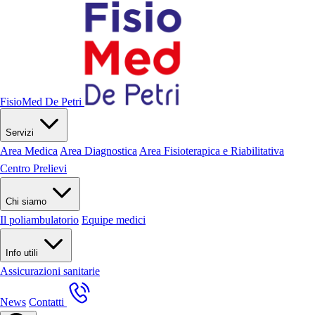
FisioMed De Petri
Servizi
Area Medica
Area Diagnostica
Area Fisioterapica e Riabilitativa
Centro Prelievi
Chi siamo
Il poliambulatorio
Equipe medici
Info utili
Assicurazioni sanitarie
News
Contatti