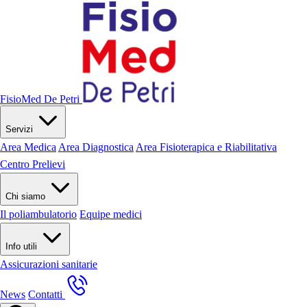
FisioMed De Petri
Servizi
Area Medica
Area Diagnostica
Area Fisioterapica e Riabilitativa
Centro Prelievi
Chi siamo
Il poliambulatorio
Equipe medici
Info utili
Assicurazioni sanitarie
News
Contatti