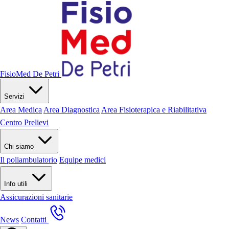
FisioMed De Petri
Servizi
Area Medica
Area Diagnostica
Area Fisioterapica e Riabilitativa
Centro Prelievi
Chi siamo
Il poliambulatorio
Equipe medici
Info utili
Assicurazioni sanitarie
News
Contatti