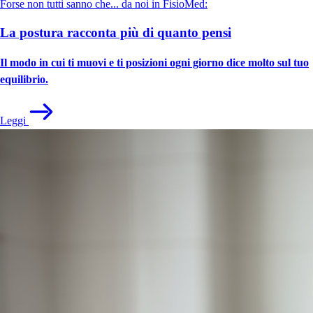
Forse non tutti sanno che... da noi in FisioMed:
La postura racconta più di quanto pensi
Il modo in cui ti muovi e ti posizioni ogni giorno dice molto sul tuo
equilibrio.
Leggi