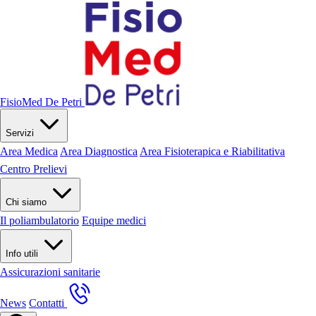
FisioMed De Petri
Servizi
Area Medica
Area Diagnostica
Area Fisioterapica e Riabilitativa
Centro Prelievi
Chi siamo
Il poliambulatorio
Equipe medici
Info utili
Assicurazioni sanitarie
News
Contatti